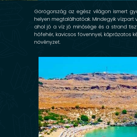
Görögország az egész világon ismert gyön
helyen megtalálhatóak. Mindegyik vízpart v
ahol jó a víz jó minősége és a strand tis
hófehér, kavicsos fövennyel, káprázatos ké
növényzet.