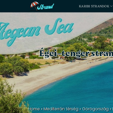
Skip
KARIBI STRANDOK
to
content
Égei-tenger stra
Home
»
Mediterrán térség
»
Görögország
»