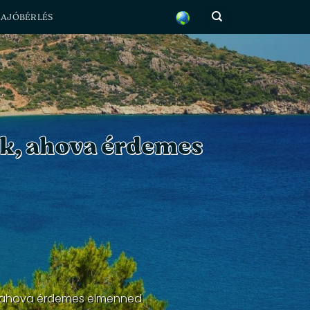
HAJÓBÉRLÉS
ok, ahova érdemes
ok, ahova érdemes elmenned