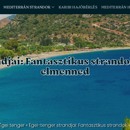
MEDITERRÁN STRANDOK
KARIBI HAJÓBÉRLÉS
MEDITERRÁN 
ndjai: Fantasztikus strand
elmenned
Égei tenger
»
Égei-tenger strandjai: Fantasztikus strand