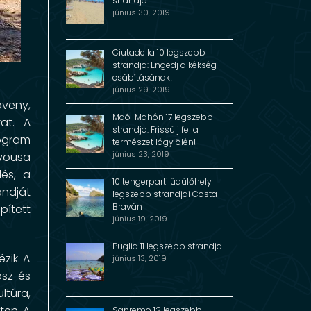
strandja
június 30, 2019
Ciutadella 10 legszebb
strandja: Engedj a kékség
csábításának!
június 29, 2019
öveny,
Maó-Mahón 17 legszebb
at. A
strandja: Frissülj fel a
ogram
természet lágy ölén!
június 23, 2019
mvousa
lés, a
10 tengerparti üdülőhely
andját
legszebb strandjai Costa
Braván
pített
június 19, 2019
Puglia 11 legszebb strandja
zik. A
június 13, 2019
osz és
ltúra,
ten. A
Sanremo 12 legszebb