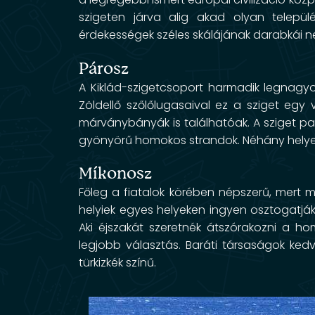
szigeten járva alig akad olyan települé
érdekességek széles skálájának darabkái n
Párosz
A Kiklád-szigetcsoport harmadik legnagyo
Zöldellő szőlőlugasaival ez a sziget egy
márványbányák is találhatóak. A sziget par
gyönyörű homokos strandok. Néhány helyen
Míkonosz
Főleg a fiatalok körében népszerű, mert m
helyiek egyes helyeken ingyen osztogatják 
Aki éjszakát szeretnék átszórakozni a 
legjobb választás. Baráti társaságok ked
türkizkék színű.