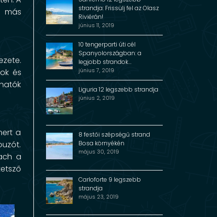
strandja: Frissülj fel az Olasz
és más
Riviérán!
június 11, 2019
10 tengerparti úti cél
Spanyolországban: a
ezete.
legjobb strandok…
június 7, 2019
mok és
lhatók
Liguria 12 legszebb strandja
június 2, 2019
mert a
8 festői szépségű strand
Bosa környékén
ouzót.
május 30, 2019
each a
tetsző
Carloforte 9 legszebb
strandja
május 23, 2019