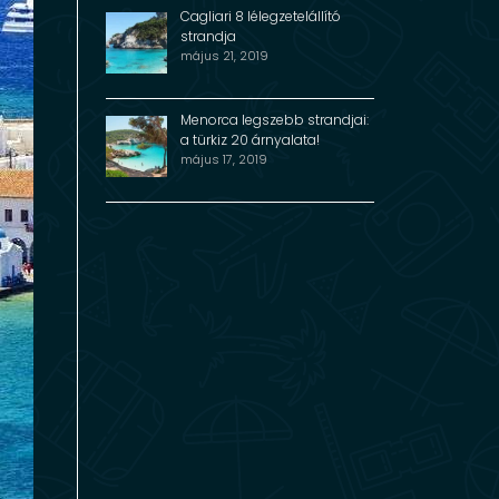
Cagliari 8 lélegzetelállító
strandja
május 21, 2019
Menorca legszebb strandjai:
a türkiz 20 árnyalata!
május 17, 2019