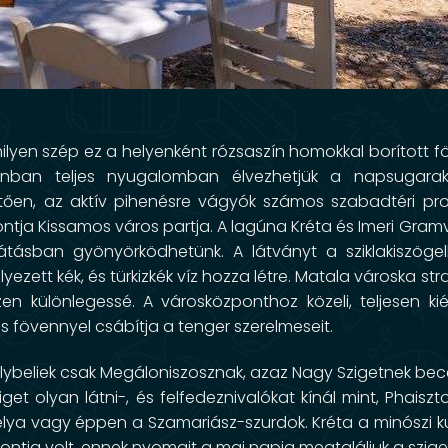
ilyen szép ez a helyenként rózsaszín homokkal borított f
onban teljes nyugalomban élvezhetjük a napsugarak
ően, az aktív pihenésre vágyók számos szabadtéri pr
ontja
Kissamos város partja
. A lagúna Kréta és Imeri Gra
kilátásban gyönyörködhetünk. A látványt a sziklakiszögel
ezett kék, és türkizkék víz hozza létre.
Matala városka str
zen különlegessé. A városközponthoz közeli, teljesen kié
fövennyel csábítja a tenger szerelmeseit.
 helybeliek csak Megáloniszosznak, azaz Nagy Szigetnek becé
iget olyan látni-, és felfedeznivalókat kínál mint, Phaiszt
lya vagy éppen a Szamariász-szurdok. Kréta a minószi ku
pontja volt, ennek nyomait a mai napig megtaláljuk a szige