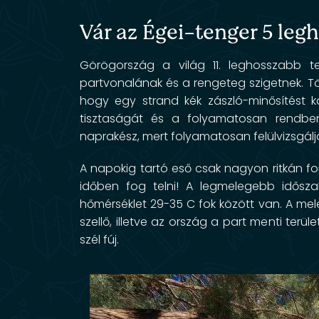
Vár az Égei-tenger 5 legh
Görögország a világ 11. leghosszabb te
partvonalának és a rengeteg szigetnek. Töb
hogy egy strand kék zászló-minősítést ka
tisztaságát és a folyamatosan rendben 
naprakész, mert folyamatosan felülvizsgáljá
A napokig tartó eső csak nagyon ritkán for
időben fog telni! A legmelegebb idősza
hőmérséklet 29-35 C fok között van. A mel
szellő, illetve az ország a part menti terüle
szél fúj.