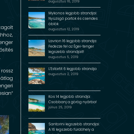
augusztus 16, 2019
Mykonos legjobb strandjai:
Nyüzsgő partok és csendes
öblök
tagolt
augusztus 12, 2019
Ahhoz,
Lavrion 16 legjobb strandja:
tenger
Fedezze fel az Égei-tenger
ősítés
legszebb strandjait!
.
augusztus 5, 2019
L’Estartit 6 legjobb strandja
 rossz
augusztus 2, 2019
átlag
engeri
esian”
Kos 14 legjobb strandja:
Csobbanj a görög nyárba!
július 25, 2019
Santorini legszebb strandjai:
A 16 legszebb fürdőhely a