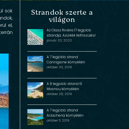
ül sok
Strandok szerte a
andok,
világon
ül el,
Az Olasz Riviéra 17 legjobb
terrán
strandja: Azúrkék felfrissülés!
január 20, 2020
A 7 legjobb strand
Cannigione környékén
október 30, 2019
A 8 legjobb strand El
Masnou környékén
október 28, 2019
A 7 legjobb strand
Arzachena környékén
október 11, 2019