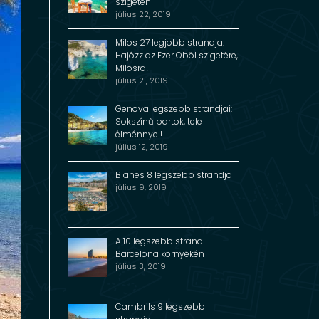
szigeten
július 22, 2019
Milos 27 legjobb strandja:
Hajózz az Ezer Öböl szigetére,
Milosra!
július 21, 2019
Genova legszebb strandjai:
Sokszínű partok, tele
élménnyel!
július 12, 2019
Blanes 8 legszebb strandja
július 9, 2019
A 10 legszebb strand
Barcelona környékén
július 3, 2019
Cambrils 9 legszebb