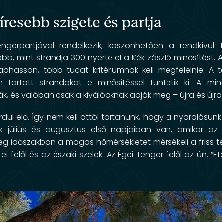
íresebb szigete és partja
ngerpartjával rendelkezik, köszönhetően a rendkívül 
b, mint strandja 300 nyerte el a Kék zászló minősítést. 
phasson, több tucat kritériumnak kell megfelelnie. A 
tartott strandokat e minősítéssel tüntetik ki. A min
k, és valóban csak a kiválóaknak adják meg – újra és újra
dul elő. Így nem kell attól tartanunk, hogy a nyaralásunk
k július és augusztus első napjaiban van, amikor az 
eg időszakban a magas hőmérsékletet mérsékeli a friss t
tei felől és az északi szelek. Az Égei-tenger felől az ún. “Et