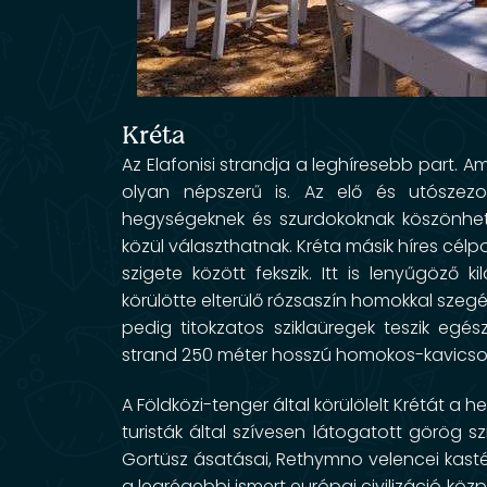
Kréta
Az
Elafonisi strandja
a leghíresebb part. Am
olyan népszerű is. Az elő és utószez
hegységeknek és szurdokoknak köszönhet
közül választhatnak. Kréta másik híres célp
szigete között fekszik. Itt is lenyűgöző 
körülötte elterülő rózsaszín homokkal szegély
pedig titokzatos sziklaüregek teszik egés
strand 250 méter hosszú homokos-kavicsos 
A Földközi-tenger által körülölelt Krétát a
turisták által szívesen látogatott görög sz
Gortüsz ásatásai, Rethymno velencei kasté
a legrégebbi ismert európai civilizáció köz