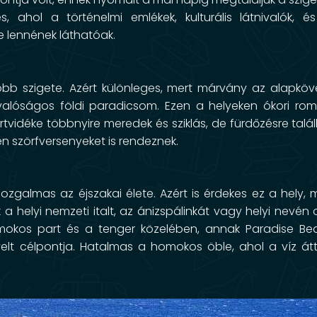
s, ahol a történelmi emlékek, kulturális látnivalók, 
e lennének láthatóak.
bb szigete. Azért különleges, mert márvány az alapköv
 valóságos földi paradicsom. Ezen a helyeken ókori ro
tvidéke többnyire meredek és sziklás, de fürdőzésre talá
 szörfversenyeket is rendeznek.
ozgalmas az éjszakai élete. Azért is érdekes ez a hely, 
a helyi nemzeti italt, az ánizspálinkát vagy helyi nevén 
homokos part és a tenger közelében, annak Paradise B
velt célpontja. Hatalmas a homokos öble, ahol a víz át