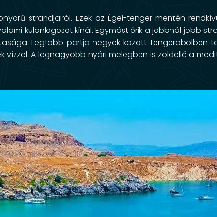
yörű strandjairól. Ezek az Égei-tenger mentén rendkív
alami különlegeset kínál. Egymást érik a jobbnál jobb str
ztasága. Legtöbb partja hegyek között tengeröbölben ter
k vízzel. A legnagyobb nyári melegben is zöldellő a medi