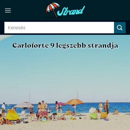
Skip
to
content
Carloforte 9 legszebb strandja