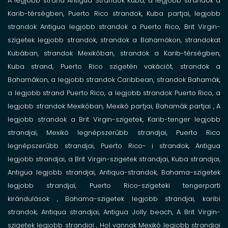
A legjobb strand Antigua
Strandok Kuba,
a legjobb strandok a
Karib-térségben,
Puerto Rico strandok,
Kuba partjai,
legjobb
strandok Antigua
legjobb strandok a Puerto Rico,
Brit Virgin-
szigetek legjobb strandok,
strandok a Bahamákon,
strandokat
Kubában,
strandok Mexikóban,
strandok a Karib-térségben,
Kuba strand,
Puerto Rico szigetén vakációt,
strandok a
Bahamákon,
a legjobb strandok Caribbean,
strandok Bahamák,
a legjobb strand Puerto Rico,
a legjobb strandok Puerto Rico,
a
legjobb strandok Mexikóban,
Mexikó partjai,
Bahamák partjai , A
legjobb strandok a Brit Virgin-szigetek,
Karib-tenger
legjobb
strandjai, Mexikó
legnépszerűbb strandjai, Puerto Rico
legnépszerűbb strandjai, Puerto Rico-
i
strandok, Antigua
legjobb strandjai, a
Brit Virgin-szigetek strandjai,
Kuba
strandjai,
Antigua legjobb strandjai,
Antiqua-strandok,
Bahama-szigetek
legjobb strandjai,
Puerto Rico-szigeteki tengerparti
kirándulások ,
Bahama-szigetek legjobb strandjai,
karibi
strandok,
Antiqua
strandjai,
Antigua Jolly beach,
A Brit Virgin-
szigetek
legjobb strandjai
,
Hol vannak Mexikó legjobb strandjai