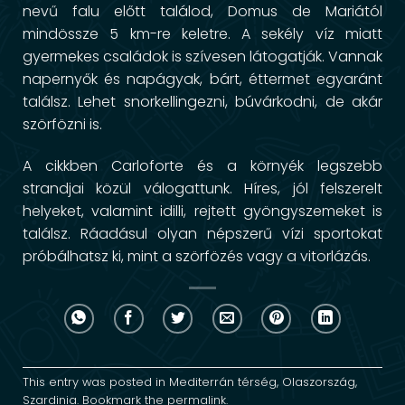
nevű falu előtt találod, Domus de Mariától
mindössze 5 km-re keletre. A sekély víz miatt
gyermekes családok is szívesen látogatják. Vannak
napernyők és napágyak, bárt, éttermet egyaránt
találsz. Lehet snorkellingezni, búvárkodni, de akár
szörfözni is.
A cikkben Carloforte és a környék legszebb
strandjai közül válogattunk. Híres, jól felszerelt
helyeket, valamint idilli, rejtett gyöngyszemeket is
találsz. Ráadásul olyan népszerű vízi sportokat
próbálhatsz ki, mint a szörfözés vagy a
vitorlázás
.
This entry was posted in
Mediterrán térség
,
Olaszország
,
Szardinia
. Bookmark the
permalink
.