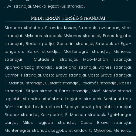
, BVI
strandjai, Mexikó egzotikus strandjai,
MEDITERRÁN TÉRSÉG STRANDJAI
Strandok Athénban,
Strandok Koson,
Strandok Lavrionban,
Milos
strandjai, Mykonos strandok, Mykonos
strandjai, Paros legjobb
strandjai
, Rodosz
partjai, Santorini strandjai,
Strandok az Égei-
tengeren,
Barok
strandjai, Montenegró
strandjai, Menorca
strandjai ,
Ciutadella
strandjai, Maó-Mahón
strandjai,
Spanyolország
strandjai, Barcelona
strandjai, Blanes
strandjai,
Cambrils
strandjai, Costa Brava strandjai, Costa Brava
strandjai,
El Masnou
strandjai, L’Estartit
strandjai, Palamós
strandjai, Roses
strandjai ,
Sitges
strandjai, Paros strandjai,
Maó-Mahón strand,
Legjobb strandok Athénban,
Legjobb strandok Santorini-ban,
Bár-strandok,
Lavrion strand,
Spanyolország legjobb strandjai,
Rodosz strandjai,
Kos-partok,
El Masnou strandok,
Égei-tenger
partjai,
Milos legjobb strandjai,
Costa Brava strandjai,
Montenegrói strandok,
Legjobb strandok itt: Mykonos,
Menorca