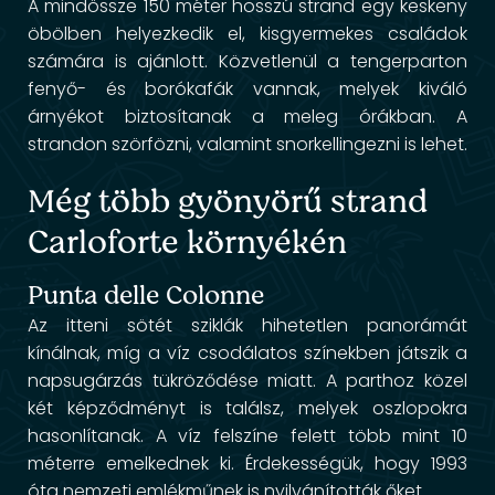
A mindössze 150 méter hosszú strand egy keskeny
öbölben helyezkedik el, kisgyermekes családok
számára is ajánlott. Közvetlenül a tengerparton
fenyő- és borókafák vannak, melyek kiváló
árnyékot biztosítanak a meleg órákban. A
strandon szörfözni, valamint snorkellingezni is lehet.
Még több gyönyörű strand
Carloforte környékén
Punta delle Colonne
Az itteni sötét sziklák hihetetlen panorámát
kínálnak, míg a víz csodálatos színekben játszik a
napsugárzás tükröződése miatt. A parthoz közel
két képződményt is találsz, melyek oszlopokra
hasonlítanak. A víz felszíne felett több mint 10
méterre emelkednek ki. Érdekességük, hogy 1993
óta nemzeti emlékműnek is nyilvánították őket.