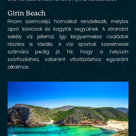
Girin Beach
Finom szemcséjű homokkal rendelkezik, melybe
apró kavicsok és kagylók vegyülnek. A strandot
sekély víz jellemzi, így kisgyermekes családok
részére is ideális. A vízi sportok szerelmesei
számára pedig jó hír, hogy a helyszín
szörfözéshez, valamint
vitorlázás
hoz egyaránt
alkalmas.