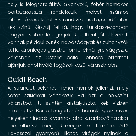
hely is lélegzetelállító. Gyönyörű, fehér homokos
partszakasszal rendelkezik, melyet számos
látnivaló vesz körül. A strand vize tiszta, csodálatos
kék színű. Készülj fel rá, hogy turistaszezonban
nagyon sokan látogatják. Rendkívül jól felszerelt,
vannak például büfék, napozóágyak és zuhanyzók
is. Ha különleges gasztronómiai élményre vágysz, a
városban az Osteria della Tonnara éttermet
ajánljuk, ahol kiváló fogások közül választhatsz.
Guidi Beach
A strandot selymes, fehér homok jellemzi, mely
sötét sziklákkal váltakozik. Ha ezt a helyszínt
választod, itt szintén kristálytiszta, kék vízben
fürödhetsz. Bár a tengerfenék homokos, bizonyos
helyeken hínárok is vannak, ahol különböző halakat
csodálhatsz meg. Rajongsz a természetért?
Tavasszal gyönyörű, illatos virágok nyílnak a