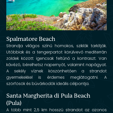
Spalmatore Beach
Strandja világos színű homokos, sziklák tarkítják.
Utóbbiak és a tengerpartot körülvevő mediterrán
zöldek között igencsak feltűnő a kontraszt. Van
kávézó, bérelhetsz napernyőt, valamint napágyat.
A sekély víznek köszönhetően a strandot
gyermekekkel is érdemes meglátogatni. A
szörfösök és búvárkodók ideális célpontja.
Santa Margherita di Pula Beach
(Pula)
A több mint 2,5 km hosszú strandot az azonos