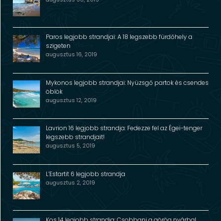
Paros legjobb strandjai: A 18 legszebb fürdőhely a
szigeten
augusztus 16, 2019
Mykonos legjobb strandjai: Nyüzsgő partok és csendes
öblök
augusztus 12, 2019
Lavrion 16 legjobb strandja: Fedezze fel az Égei-tenger
legszebb strandjait!
augusztus 5, 2019
L’Estartit 6 legjobb strandja
augusztus 2, 2019
Kos 14 legjobb strandja: Csobbanj a görög nyárba!