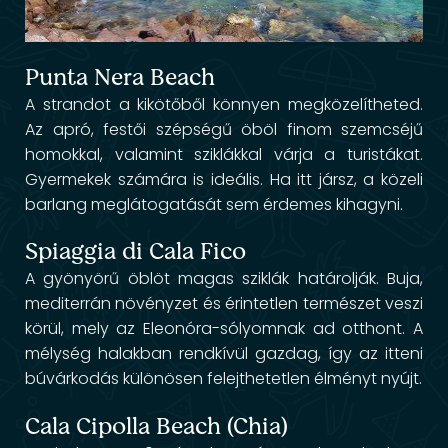
Punta Nera Beach
A strandot a kikötőből könnyen megközelítheted.
Az apró, festői szépségű öböl finom szemcséjű
homokkal, valamint sziklákkal várja a turistákat.
Gyermekek számára is ideális. Ha itt jársz, a közeli
barlang meglátogatását sem érdemes kihagyni.
Spiaggia di Cala Fico
A gyönyörű öblöt magas sziklák határolják. Buja,
mediterrán növényzet és érintetlen természet veszi
körül, mely az Eleonóra-sólyomnak ad otthont. A
mélység halakban rendkívül gazdag, így az itteni
búvárkodás különösen felejthetetlen élményt nyújt.
Cala Cipolla Beach (Chia)