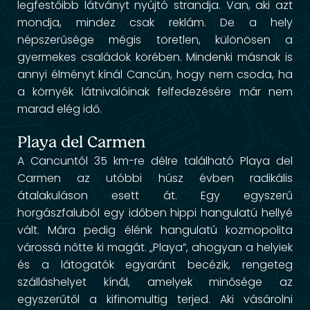
legfestőibb látványt nyújtó strandja. Van, aki azt
mondja, mindez csak reklám. De a hely
népszerűsége mégis töretlen, különösen a
gyermekes családok körében. Mindenki másnak is
annyi élményt kínál Cancún, hogy nem csoda, ha
a környék látnivalóinak felfedezésére már nem
marad elég idő.
Playa del Carmen
A Cancuntól 35 km-re délre található Playa del
Carmen az utóbbi húsz évben radikális
átalakuláson esett át. Egy egyszerű
horgászfaluból egy időben hippi hangulatú hellyé
vált. Mára pedig élénk hangulatú kozmopolita
várossá nőtte ki magát. „Playa”, ahogyan a helyiek
és a látogatók egyaránt becézik, rengeteg
szálláshelyet kínál, amelyek minősége az
egyszerűtől a kifinomultig terjed. Aki vásárolni