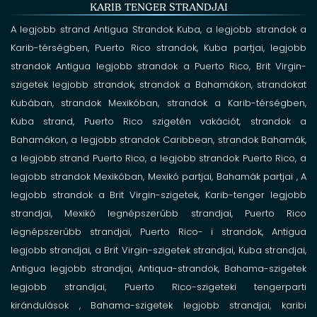
KARIB TENGER STRANDJAI
A legjobb strand Antigua
Strandok Kuba,
a legjobb strandok a
Karib-térségben,
Puerto Rico strandok,
Kuba partjai,
legjobb
strandok Antigua
legjobb strandok a Puerto Rico,
Brit Virgin-
szigetek legjobb strandok,
strandok a Bahamákon,
strandokat
Kubában,
strandok Mexikóban,
strandok a Karib-térségben,
Kuba strand,
Puerto Rico szigetén vakációt,
strandok a
Bahamákon,
a legjobb strandok Caribbean,
strandok Bahamák,
a legjobb strand Puerto Rico,
a legjobb strandok Puerto Rico,
a
legjobb strandok Mexikóban,
Mexikó partjai,
Bahamák partjai , A
legjobb strandok a Brit Virgin-szigetek,
Karib-tenger
legjobb
strandjai, Mexikó
legnépszerűbb strandjai, Puerto Rico
legnépszerűbb strandjai, Puerto Rico-
i
strandok, Antigua
legjobb strandjai, a
Brit Virgin-szigetek strandjai,
Kuba
strandjai,
Antigua legjobb strandjai,
Antiqua-strandok,
Bahama-szigetek
legjobb strandjai,
Puerto Rico-szigeteki tengerparti
kirándulások ,
Bahama-szigetek legjobb strandjai,
karibi