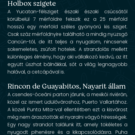
Holbox szigete
A Yucatan-félsziget északi északi csúcsától
körülbelül 7 mérföldre fekszik ez a 25 mérföld
hosszú egy mérföld széles gyönyörű kis sziget.
Csak száz mérföldnyire található a mindig nyüzsgő
Cancún-tól, de itt teljes a nyugalom, nincsenek
sokemeletes, zsúfolt hotelek. A strandolás mellett
különleges élmény, hogy aki vállalkozó kedvű, az itt
együtt úszhat bálnákkal, sőt a világ legnagyobb
halával, a cetcápával is.
Rincon de Guayabitos, Nayarit állam
A csendes-óceáni parton járunk, a mexikói riviérán,
közel az ismert üdülővároshoz, Puerto Vallartához.
A közeli Punta Mita-val ellentétben ezt a kisvárost
még nem árasztották el nyaralni vágyó hírességek.
Egy nagy strandot találunk itt, amely tökéletes a
nyugodt pihenésre és a kikapcsolódásra. Puha