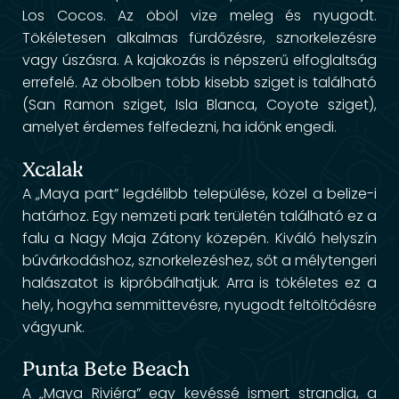
Los Cocos. Az öböl vize meleg és nyugodt.
Tökéletesen alkalmas fürdőzésre, sznorkelezésre
vagy úszásra. A kajakozás is népszerű elfoglaltság
errefelé. Az öbölben több kisebb sziget is található
(San Ramon sziget, Isla Blanca, Coyote sziget),
amelyet érdemes felfedezni, ha időnk engedi.
Xcalak
A „Maya part” legdélibb települése, közel a belize-i
határhoz. Egy nemzeti park területén található ez a
falu a Nagy Maja Zátony közepén. Kiváló helyszín
búvárkodáshoz, sznorkelezéshez, sőt a mélytengeri
halászatot is kipróbálhatjuk. Arra is tökéletes ez a
hely, hogyha semmittevésre, nyugodt feltöltődésre
vágyunk.
Punta Bete Beach
A „Maya Riviéra” egy kevéssé ismert strandja, a