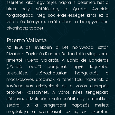
szeretne, akár egy teljes napra is belemerülhet a
híres helyi sétálóutca, a Quinta Avenida
forgatagába. Még sok érdekességet kínál ez a
város és környéke, erről ebben a bejegyzésben
olvashatsz többet.
Puerto Vallarta
Az 1960-as években a két hollywoodi sztár,
Elizabeth Taylor és Richard Burton tette világszerte
ismertté Puerto Vallartát. A Bahia de Banderas
(„Zászló öböl”) partjának egyik legszebb
települése. Utánozhatatlan hangulatát a
macskaköves utcáknak, a fehér falú házainak, a
kovácsoltvas erkélyeknek és a vörös csempés
tetőknek köszönheti. A város híres tengerparti
sétánya, a Malecón szinte csábít egy romantikus
sétára. Itt a tengerparti napozás mellett
megtalálja a számítását az is, aki szeretne