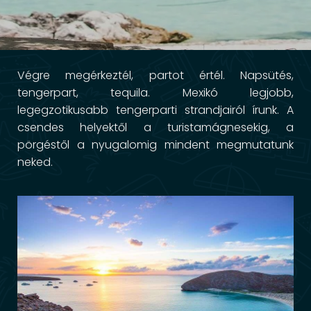
Végre megérkeztél, partot értél. Napsütés,
tengerpart, tequila. Mexikó legjobb,
legegzotikusabb tengerparti strandjairól írunk. A
csendes helyektől a turistamágnesekig, a
pörgéstől a nyugalomig mindent megmutatunk
neked.