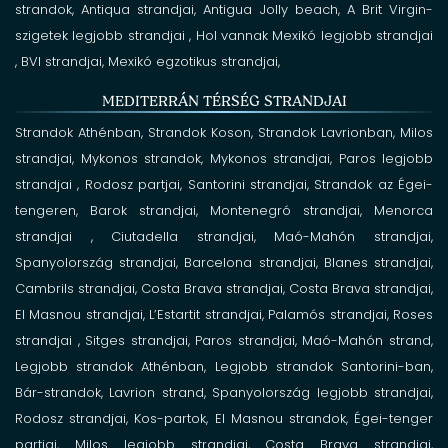
strandok,
Antiqua
strandjai,
Antigua Jolly beach,
A Brit Virgin-
szigetek
legjobb strandjai
,
Hol vannak Mexikó legjobb strandjai
, BVI
strandjai, Mexikó egzotikus strandjai,
MEDITERRÁN TÉRSÉG STRANDJAI
Strandok Athénban,
Strandok Koson,
Strandok Lavrionban,
Milos
strandjai, Mykonos strandok, Mykonos
strandjai, Paros legjobb
strandjai
, Rodosz
partjai, Santorini strandjai,
Strandok az Égei-
tengeren,
Barok
strandjai, Montenegró
strandjai, Menorca
strandjai ,
Ciutadella
strandjai, Maó-Mahón
strandjai,
Spanyolország
strandjai, Barcelona
strandjai, Blanes
strandjai,
Cambrils
strandjai, Costa Brava strandjai, Costa Brava
strandjai,
El Masnou
strandjai, L’Estartit
strandjai, Palamós
strandjai, Roses
strandjai ,
Sitges
strandjai, Paros strandjai,
Maó-Mahón strand,
Legjobb strandok Athénban,
Legjobb strandok Santorini-ban,
Bár-strandok,
Lavrion strand,
Spanyolország legjobb strandjai,
Rodosz strandjai,
Kos-partok,
El Masnou strandok,
Égei-tenger
partjai,
Milos legjobb strandjai,
Costa Brava strandjai,