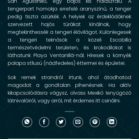
San Agustinillo, egy bájos kis halászfalu. A
tengerpart homokja errefelé aranyszínű, a tenger
pedig tiszta azúrkék. A helyiek az érdeklődőknek
szervezett hajós túrákat kínálnak, hogy
megtekinthessék a tengeri élővilágot. Különlegesek
a tengeri teknősök a közeli Escobilla
természetvédelmi területen, és krokodilokat is
láthatunk Playa Ventanillá-nál. Híresek a környék
palapa stílusú (nádfedeles) éttermei és épületei.
Sok remek strandról írtunk, ahol átadhatod
magadat a gondtalan pihenésnek. Ha aktív
kikapcsolódásra vágysz, olvass Mexikó lenyűgöző
látnivalóiról, vagy arról, mit érdemes itt csinálni.