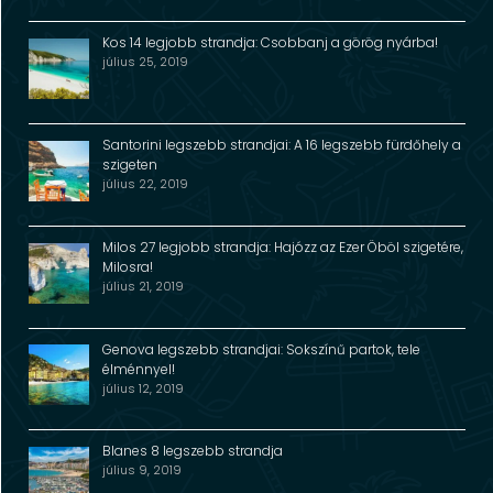
Kos 14 legjobb strandja: Csobbanj a görög nyárba!
július 25, 2019
Santorini legszebb strandjai: A 16 legszebb fürdőhely a
szigeten
július 22, 2019
Milos 27 legjobb strandja: Hajózz az Ezer Öböl szigetére,
Milosra!
július 21, 2019
Genova legszebb strandjai: Sokszínű partok, tele
élménnyel!
július 12, 2019
Blanes 8 legszebb strandja
július 9, 2019