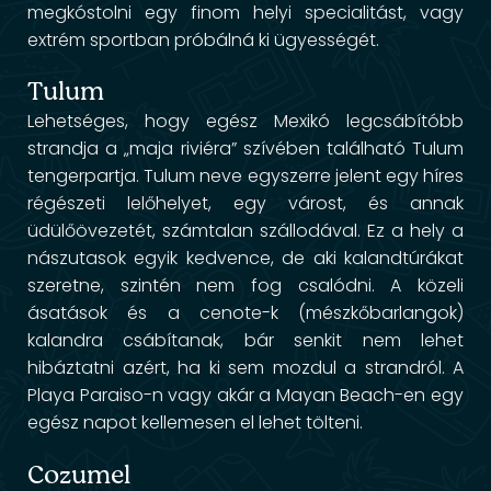
megkóstolni egy finom helyi specialitást, vagy
extrém sportban próbálná ki ügyességét.
Tulum
Lehetséges, hogy egész Mexikó legcsábítóbb
strandja a „maja riviéra” szívében található Tulum
tengerpartja. Tulum neve egyszerre jelent egy híres
régészeti lelőhelyet, egy várost, és annak
üdülőövezetét, számtalan szállodával. Ez a hely a
nászutasok egyik kedvence, de aki kalandtúrákat
szeretne, szintén nem fog csalódni. A közeli
ásatások és a cenote-k (mészkőbarlangok)
kalandra csábítanak, bár senkit nem lehet
hibáztatni azért, ha ki sem mozdul a strandról. A
Playa Paraiso-n vagy akár a Mayan Beach-en egy
egész napot kellemesen el lehet tölteni.
Cozumel