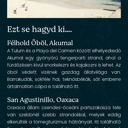
Ezt se hagyd ki….
Félhold Öböl, Akumal
A Tulum és a Playa del Carmen között elhelyezkedő
Akumal egy gyönyörű tengerparti strand, ahol a
fürdőzésen kívül snorkelezni és kajakozni is lehet. Az
öböl védett vizének gazdag állatvilága van.
Barrakudák, sokféle hal, teknősbékák, sőt emberre
ártalmatlan cápa is található itt.
San Agustinillo, Oaxaca
Oaxaca állam csendes-óceáni partszakasza tele
van szebbnél szebb strandokkal, melyek eddig
elkerülték a tömegturizmus hátrányait. Itt található