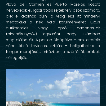
Playa del Carmen és Puerto Morelos között
helyezkedik el. Igazi titkos rejtekhely azok számára,
akik el akarnak bújni a világ elől. Itt mindenki
megtalálja a neki való körülményeket. Luxus
butikhotelek vagy apró cabanas-ok
(pihenőkunyhók) egyaránt nagy számban
megtalálhatók. A parton üldögélve – ami errefelé
néhol kissé kavicsos, sziklás – hallgathatjuk a
tenger morajlását, miközben a szörfösök trükkjeit
nézegetjük.