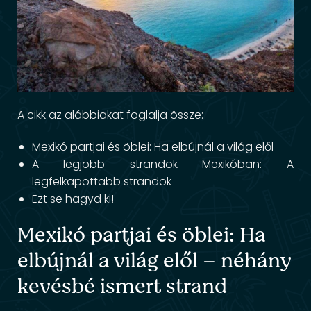
A cikk az alábbiakat foglalja össze:
Mexikó partjai és öblei: Ha elbújnál a világ elől
A legjobb strandok Mexikóban: A
legfelkapottabb strandok
Ezt se hagyd ki!
Mexikó partjai és öblei: Ha
elbújnál a világ elől – néhány
kevésbé ismert strand