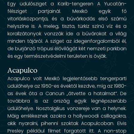
Egy üdülősziget a Karib-tengeren A Yucatán-
félsziget partjainál. Mexikó egyik fő
vitorlásközpontja, és a búvárkodás első számú
helyszíne is. A meleg, tiszta, türkiz színű víz és a
korallzátonyok vonzzák ide a búvárokat a világ
minden tájáról. A sziget az idegenforgalomból él,
de burjánzó trópusi élővilágát két nemzeti parkban
és egy természetvédelmi területen is óvják.
Acapulco
Acapulco volt Mexikó legjelentősebb tengerparti
üdülőhelye az 1950-es évektől kezdve, míg az 1980-
as évek óta a Cancun „átvette a hatalmat”. De
továbbra is az ország egyik legnépszerűbb
üdülőhelye. Nosztalgikus vonzereje van a helynek.
Máig emlékeznek azokra a hollywoodi csillagokra,
akik nyaralni, pihenni szoktak Acapulcoban. Elvis
Presley például filmet forgatott itt. A non-stop