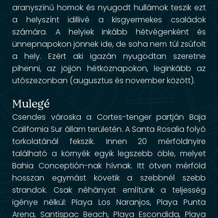
aranyszínű homok és nyugodt hullámok teszik ezt
a helyszínt idillivé a kisgyermekes családok
számára. A helyiek inkább hétvégenként és
ünnepnapokon jönnek ide, de soha nem túl zsúfolt
a hely. Ezért aki igazán nyugodtan szeretne
pihenni, az jöjjön hétköznapokon, leginkább az
utószezonban (augusztus és november között).
Mulegé
Csendes városka a Cortes-tenger partján Baja
California Sur állam területén. A Santa Rosalia folyó
torkolatánál fekszik. Innen 20 mérföldnyire
található a környék egyik legszebb öble, melyet
Bahia Conceptión-nak hívnak. Itt ötven mérföld
hosszan egymást követik a szebbnél szebb
strandok. Csak néhányat említünk a teljesség
igénye nélkül: Playa Los Naranjos, Playa Punta
Arena, Santispac Beach, Playa Escondida, Playa