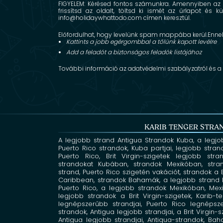
FIGYELEM
: Kérésed fontos számunkra. Amennyiben az 
frissítsd az oldalt, töltsd ki ismét az űrlapot és
info@holidaywhattodo.com címen keresztül.
Előfordulhat, hogy levelünk spam mappába kerül.Ennek 
Kattints a jobb egérgombbal a tőlünk kapott levélre
Add a feladót a biztonságos feladók listájához
További információ az
adatvédelmi szabályzatról és a
KARIB TENGER STRA
A legjobb strand Antigua
Strandok Kuba,
a legjo
Puerto Rico strandok,
Kuba partjai,
legjobb stran
Puerto Rico,
Brit Virgin-szigetek legjobb str
strandokat Kubában,
strandok Mexikóban,
stra
strand,
Puerto Rico szigetén vakációt,
strandok a
Caribbean,
strandok Bahamák,
a legjobb strand 
Puerto Rico,
a legjobb strandok Mexikóban,
Mexi
legjobb strandok a Brit Virgin-szigetek,
Karib-
legnépszerűbb strandjai, Puerto Rico legnépsz
strandok, Antigua legjobb strandjai, a
Brit Virgin-
Antigua legjobb strandjai,
Antiqua-strandok,
Baha