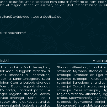
űrlap beküldése után a weboldal nem kerül átirányításra és nem kapsz v
 küldd el megint! Abban az esetben, ha az újbóli próbálkozásod is si
elkerülése érdekében, tedd a következőket:
 sütik használatáró
.
NDJAI
MEDITE
bb strandok a Karib-térségben,
Strandok Athénban,
Strandok K
dok Antigua
legjobb strandok a
strandok, Mykonos
strandjai, 
andok,
strandok a Bahamákon,
strandjai,
Strandok az Égei-
ndok a Karib-térségben,
Kuba
Menorca strandjai ,
Ciutadel
 Bahamákon,
a legjobb strandok
strandjai, Barcelona
strandjai
Puerto Rico,
a legjobb strandok
strandjai, Costa Brava
strandj
kó partjai,
Bahamák partjai , A
strandjai, Roses strandjai ,
Si
tenger
legjobb strandjai, Mexikó
Legjobb strandok Athénban,
Leg
erűbb strandjai, Puerto Rico-
i
strand,
Spanyolország legjobb 
szigetek strandjai,
Kuba
strandjai,
strandok,
Égei-tenger partjai
ma-szigetek legjobb strandjai,
Montenegrói strandok,
Legjobb