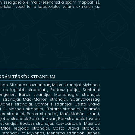
isszaigazoló e-mailt (ellenőrizd a spam mappát is),
kertelen, vedd fel a kapcsolatot velünk e-mailen az
RRÁN TÉRSÉG STRANDJAI
oson,
Strandok Lavrionban,
Milos
strandjai, Mykonos
Paros legjobb strandjai
, Rodosz
partjai, Santorini
tengeren,
Barok
strandjai, Montenegró
strandjai,
la
strandjai, Maó-Mahón
strandjai, Spanyolország
, Blanes
strandjai, Cambrils
strandjai, Costa Brava
ai, El Masnou
strandjai, L’Estartit
strandjai, Palamós
tges
strandjai, Paros strandjai,
Maó-Mahón strand,
jobb strandok Santorini-ban,
Bár-strandok,
Lavrion
strandjai,
Rodosz strandjai,
Kos-partok,
El Masnou
,
Milos legjobb strandjai,
Costa Brava strandjai,
 strandok itt: Mykonos,
Menorca strandok,
Blanes