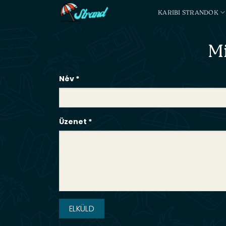
Skip
KARIBI STRANDOK
to
content
Mi
Név *
Üzenet *