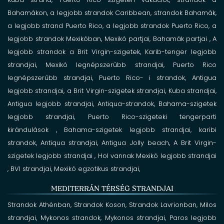
Bahamákon,
a legjobb strandok Caribbean,
strandok Bahamák,
a legjobb strand Puerto Rico,
a legjobb strandok Puerto Rico,
a
legjobb strandok Mexikóban,
Mexikó partjai,
Bahamák partjai , A
legjobb strandok a Brit Virgin-szigetek,
Karib-tenger
legjobb
strandjai, Mexikó
legnépszerűbb strandjai, Puerto Rico
legnépszerűbb strandjai, Puerto Rico-
i
strandok, Antigua
legjobb strandjai, a
Brit Virgin-szigetek strandjai,
Kuba
strandjai,
Antigua legjobb strandjai,
Antiqua-strandok,
Bahama-szigetek
legjobb strandjai,
Puerto Rico-szigeteki tengerparti
kirándulások ,
Bahama-szigetek legjobb strandjai,
karibi
strandok,
Antiqua
strandjai,
Antigua Jolly beach,
A Brit Virgin-
szigetek
legjobb strandjai
,
Hol vannak Mexikó legjobb strandjai
, BVI
strandjai, Mexikó egzotikus strandjai,
MEDITERRÁN TÉRSÉG STRANDJAI
Strandok Athénban,
Strandok Koson,
Strandok Lavrionban,
Milos
strandjai, Mykonos strandok, Mykonos
strandjai, Paros legjobb