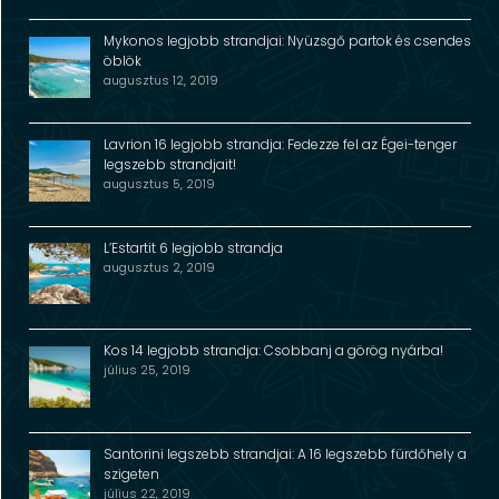
Mykonos legjobb strandjai: Nyüzsgő partok és csendes
öblök
augusztus 12, 2019
Lavrion 16 legjobb strandja: Fedezze fel az Égei-tenger
legszebb strandjait!
augusztus 5, 2019
L’Estartit 6 legjobb strandja
augusztus 2, 2019
Kos 14 legjobb strandja: Csobbanj a görög nyárba!
július 25, 2019
Santorini legszebb strandjai: A 16 legszebb fürdőhely a
szigeten
július 22, 2019