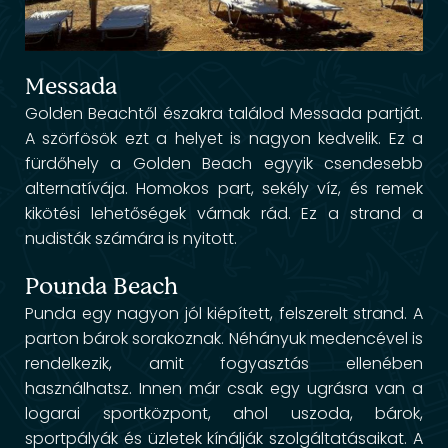
Messada
Golden Beachtől északra találod Messada partját.
A szörfösök ezt a helyet is nagyon kedvelik. Ez a
fürdőhely a Golden Beach egyyik csendesebb
alternatívája. Homokos part, sekély víz, és remek
kikötési lehetőségek várnak rád. Ez a strand a
nudisták számára is nyitott.
Pounda Beach
Punda egy nagyon jól kiépített, felszerelt strand. A
parton bárok sorakoznak. Néhányuk medencével is
rendelkezik, amit fogyasztás ellenében
használhatsz. Innen már csak egy ugrásra van a
logarai sportközpont, ahol uszoda, bárok,
sportpályák és üzletek kínálják szolgáltatásaikat. A