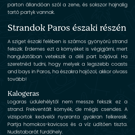
parton állandóan szól a zene, és sokszor hajnalig
tartó partyk vannak.
Strandok Paros északi részén
A sziget északi felében is számos gyönyörű strand
fekszik. Érdemes ezt a környéket is végigjárni, mert
hangulatában vetekszik a déli part bájával. Ha
szeretnéd tudni, hogy melyek a legszebb coasts
and bays in Paros, ha északra hajózol, akkor olvass
tovább!
Kalogeras
Logaras üdülehélytől nem messze fekszik ez a
strand. Frekventált környék, de mégis csendes. A
vizisportok kedvelői nyaranta gyakran felkeresik.
Partja homokos-kavicsos és a víz üdítően tiszta.
Nudistabarát fürdőhely.