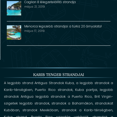
Cagliari 8 lélegzetelállító strandja
május 21, 2019
Menorca legszebb strandjai: a türkiz 20 árnyalata!
május 17, 2019
KARIB TENGER STRANDJAI
A legjobb strand Antigua
Strandok Kuba,
a legjobb strandok a
Karib-térségben,
Puerto Rico strandok,
Kuba partjai,
legjobb
strandok Antigua
legjobb strandok a Puerto Rico,
Brit Virgin-
szigetek legjobb strandok,
strandok a Bahamákon,
strandokat
Kubában,
strandok Mexikóban,
strandok a Karib-térségben,
Kuba strand,
Puerto Rico szigetén vakációt,
strandok a