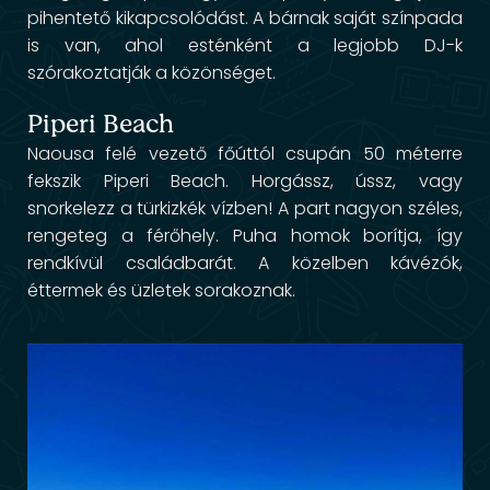
pihentető kikapcsolódást. A bárnak saját színpada
is van, ahol esténként a legjobb DJ-k
szórakoztatják a közönséget.
Piperi Beach
Naousa felé vezető főúttól csupán 50 méterre
fekszik Piperi Beach. Horgássz, ússz, vagy
snorkelezz a türkizkék vízben! A part nagyon széles,
rengeteg a férőhely. Puha homok borítja, így
rendkívül családbarát. A közelben kávézók,
éttermek és üzletek sorakoznak.