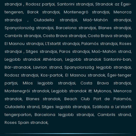
strandjai
, Rodosz
partjai, Santorini strandjai,
Strandok az Égei-
tengeren,
Barok
strandjai, Montenegró
strandjai, Menorca
strandjai ,
Ciutadella
strandjai, Maó-Mahón
strandjai,
Spanyolország
strandjai, Barcelona
strandjai, Blanes
strandjai,
Cambrils
strandjai, Costa Brava strandjai, Costa Brava
strandjai,
El Masnou
strandjai, L’Estartit
strandjai, Palamós
strandjai, Roses
strandjai ,
Sitges
strandjai, Paros strandjai,
Maó-Mahón strand,
Legjobb strandok Athénban,
Legjobb strandok Santorini-ban,
Bár-strandok,
Lavrion strand,
Spanyolország legjobb strandjai,
Rodosz strandjai,
Kos-partok,
El Masnou strandok,
Égei-tenger
partjai,
Milos legjobb strandjai,
Costa Brava strandjai,
Montenegrói strandok,
Legjobb strandok itt: Mykonos,
Menorca
strandok,
Blanes strandok,
Beach Club Port de Palamós,
Ciutadella strand,
Sitges legjobb strandjai,
Szálloda a Le’startit
tengerparton, Barcelona legjobb strandjai,
Cambrils strand,
Roses Spain strandok,