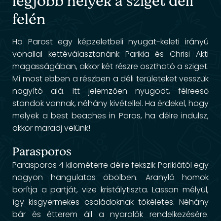
legjobb helyek a sziget déli
felén
Ha Parost egy képzeletbeli nyugat-keleti irányú
vonallal kettéválasztanánk Parikia és Chrisi Akti
magasságában, akkor két részre osztható a sziget.
Mi most ebben a részben a déli területeket vesszük
nagyító alá. Itt jelemzően nyugodt, félreeső
standok vannak, néhány kivétellel. Ha érdekel, hogy
melyek a best beaches in Paros, ha délre indulsz,
akkor maradj velünk!
Parasporos
Parasporos 4 kilométerre délre fekszik Parikiától egy
nagyon hangulatos öbölben. Aranyló homok
borítja a partját, vize kristálytiszta. Lassan mélyül,
így kisgyermekes családoknak tökéletes. Néhány
bár és étterem áll a nyaralók rendelkezésére.