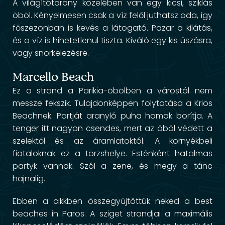
A világítótorony közelében van egy kicsi, sziklás
öböl. Kényelmesen csak a víz felől juthatsz oda, így
főszezonban is kevés a látogató. Pazar a kilátás,
és a víz is hihetetlenül tiszta. Kiváló egy kis úszásra,
vagy snorkelezésre.
Marcello Beach
Ez a strand a Parikia-öbölben a várostól nem
messze fekszik. Tulajdonképpen folytatása a Krios
Beachnek. Partját aranyló puha homok borítja. A
tenger itt nagyon csendes, mert az öböl védett a
szelektől és az áramlatoktól. A környékbeli
fiataloknak ez a törzshelye. Esténként hatalmas
partyk vannak. Szól a zene, és megy a tánc
hajnalig.
Ebben a cikkben összegyűjtöttük neked a best
beaches in Paros. A sziget strandjai a maximális