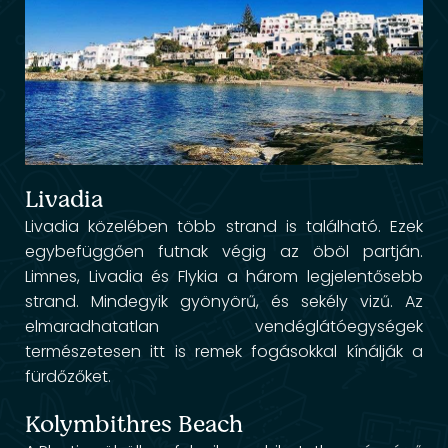
Livadia
Livadia közelében több strand is található. Ezek
egybefüggően futnak végig az öböl partján.
Limnes, Livadia és Flykia a három legjelentősebb
strand. Mindegyik gyönyörű, és sekély vizű. Az
elmaradhatatlan vendéglátóegységek
természetesen itt is remek fogásokkal kínálják a
fürdőzőket.
Kolymbithres Beach