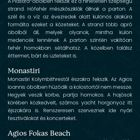
A Plastira-öbölben fekszik ez a hihetetlen szépségű
strand. Hófehér mészkősziklák állnak a parton. A
szél és a víz az évezredek alatt különös alakúra
formálta ezeket a kőzeteket. A strand több apró
öbölből áll, melyek olyanok, mintha külön
medencék lennének. A parton szintén vakítóan
fehér homokban sétálhatsz. A közelben találsz
éttermet, bárt és üzleteket is.
Monastiri
Monastiri Kolymbithrestől északra fekszik. Az Agios
Ioannis öbölben húzódik a kolostortól nem messze.
Hegyek veszik körbe, partja homokos. A hajósok
körében közkedvelt, számos yacht horgonyoz itt
éjszakára is. Renszeresen szerveznek ide nyári
fesztiválokat és koncerteket.
Agios Fokas Beach