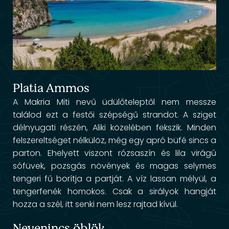
Platia Ammos
A Makria Miti nevű üdülőteleptől nem messze
találod ezt a festői szépségű strandot. A sziget
délnyugati részén, Aliki közelében fekszik. Minden
felszereltséget nélkülöz, még egy apró büfé sincs a
parton. Ehelyett viszont rózsaszín és lila virágú
sófüvek, pozsgás növények és magas selymes
tengeri fű borítja a partját. A víz lassan mélyül, a
tengerfenék homokos. Csak a sirályok hangját
hozza a szél, itt senki nem lesz rajtad kívül.
Nevenincs öblök