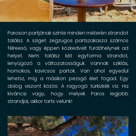
Paroson partjának szinte minden méterén strandot
találsz. A sziget zegzugos partszakasza számos
félreeső, vagy éppen közkedvelt fürdőhelynek ad
helyet. Nem találsz két egyforma strandot,
lenyűgöző a változatosságuk. Vannak sziklás,
homokos, kavicsos partok. Van ahol egyedül
lehetsz, míg a másikon pezsgő élet fogad. Egy
dolog viszont közös: A ragyogó türkizkék víz. Ha
kíváncsi vagy, hogy melyek Paros legjobb
strandjai, akkor tarts velünk!