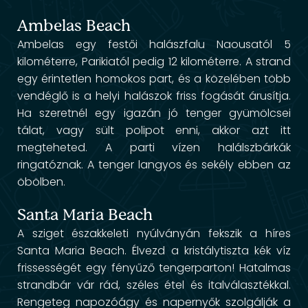
Ambelas Beach
Ambelas egy festői halászfalu Naousatól 5
kilométerre, Parikiatól pedig 12 kilométerre. A strand
egy érintetlen homokos part, és a közelében több
vendéglő is a helyi halászok friss fogását árusítja.
Ha szeretnél egy igazán jó tenger gyümölcsei
tálat, vagy sült polipot enni, akkor azt itt
megteheted. A parti vízen halálszbárkák
ringatóznak. A tenger langyos és sekély ebben az
öbölben.
Santa Maria Beach
A sziget északkeleti nyúlványán fekszik a híres
Santa Maria Beach. Élvezd a kristálytiszta kék víz
frissességét egy fényűző tengerparton! Hatalmas
strandbár vár rád, széles étel és italválasztékkal.
Rengeteg napozóágy és napernyők szolgálják a