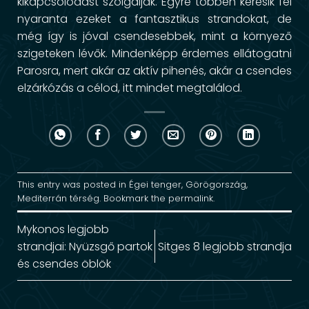
kikapcsolódást szolgálják. Egyre többen keresik fel
nyaranta ezeket a fantasztikus strandokat, de
még így is jóval csendesebbek, mint a környező
szigeteken lévők. Mindenképp érdemes ellátogatni
Parosra, mert akár az aktív pihenés, akár a csendes
elzárkózás a célod, itt mindet megtalálod.
This entry was posted in
Égei tenger
,
Görögország
,
Mediterrán térség
. Bookmark the
permalink
.
Mykonos legjobb
strandjai: Nyüzsgő partok
Sitges 8 legjobb strandja
és csendes öblök