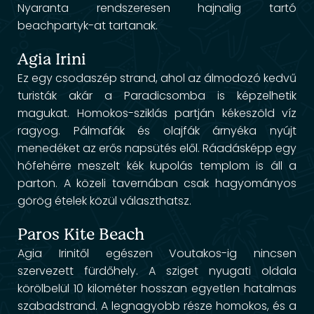
Nyaranta rendszeresen hajnalig tartó
beachpartyk-at tartanak.
Agia Irini
Ez egy csodaszép strand, ahol az álmodozó kedvű
turisták akár a Paradicsomba is képzelhetik
magukat. Homokos-sziklás partján kékeszöld víz
ragyog. Pálmafák és olajfák árnyéka nyújt
menedéket az erős napsütés elől. Ráadásképp egy
hófehérre meszelt kék kupolás templom is áll a
parton. A közeli tavernában csak hagyományos
görög ételek közül választhatsz.
Paros Kite Beach
Agia Irinitől egészen Voutakos-ig nincsen
szervezett fürdőhely. A sziget nyugati oldala
körölbelül 10 kilométer hosszan egyetlen hatalmas
szabadstrand. A legnagyobb része homokos, és a