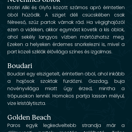
Krotiri Aliki és Glyfa között számos apró érintetlen
öböl húzódik. A sziget déli csücskében csak
félreeső, szűz partok várnak rád. Ha végighajózól
ezen a vidéken, akkor egymást követik a kis öblök,
ahol sekély langyos vízben mártózhatsz meg.
Ezeken a helyeken érdemes snorkelezni is, mivel a
part közeli sziklák élővilága színes és izgalmas.
Boudari
Boudari egy elszigetelt, érintetlen öböl, ahol inkább
a hajósok szoktak fürdőzni. Gazdag, buja
növényvilága miatt úgy érzed, mintha a
trópusokon lennél. Homokos partja lassan mélyül,
vize kristálytiszta.
Golden Beach
Paros egyik legkedveltebb strandja már a