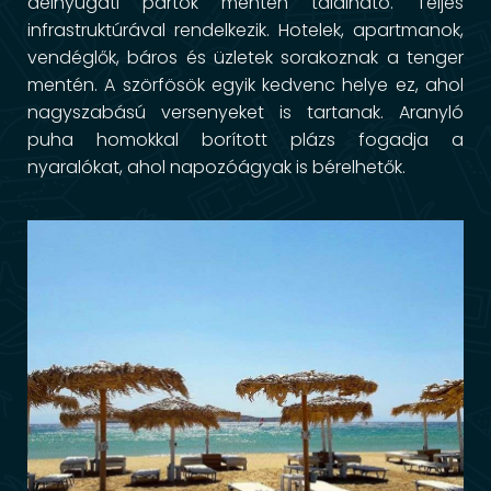
délnyugati partok mentén található. Teljes
infrastruktúrával rendelkezik. Hotelek, apartmanok,
vendéglők, báros és üzletek sorakoznak a tenger
mentén. A szörfösök egyik kedvenc helye ez, ahol
nagyszabású versenyeket is tartanak. Aranyló
puha homokkal borított plázs fogadja a
nyaralókat, ahol napozóágyak is bérelhetők.