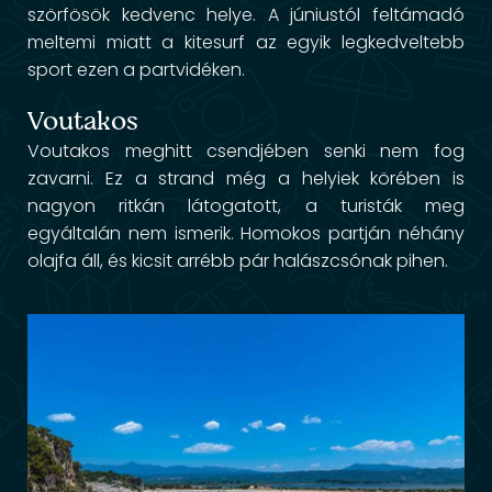
szörfösök kedvenc helye. A júniustól feltámadó
meltemi miatt a kitesurf az egyik legkedveltebb
sport ezen a partvidéken.
Voutakos
Voutakos meghitt csendjében senki nem fog
zavarni. Ez a strand még a helyiek körében is
nagyon ritkán látogatott, a turisták meg
egyáltalán nem ismerik. Homokos partján néhány
olajfa áll, és kicsit arrébb pár halászcsónak pihen.