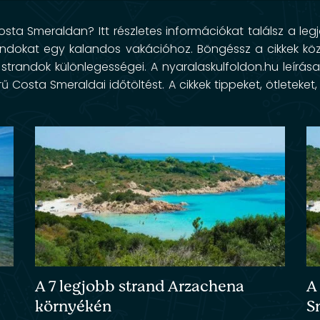
sta Smeraldan? Itt részletes információkat találsz a le
randokat egy kalandos vakációhoz. Böngéssz a cikkek köz
a strandok különlegességei. A nyaralaskulfoldon.hu leírá
ű Costa Smeraldai időtöltést. A cikkek tippeket, ötleteke
A 7 legjobb strand Arzachena
A
környékén
S