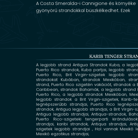
A Costa Smeralda-i Cannigione és környéke
gyönyörű strandokkal büszkélkedhet. Ezek
nemcsak napozásra és fürdésre, hanem [...]
KARIB TENGER STRA
A legjobb strand Antigua
Strandok Kuba,
a legjo
Puerto Rico strandok,
Kuba partjai,
legjobb stran
Puerto Rico,
Brit Virgin-szigetek legjobb str
strandokat Kubában,
strandok Mexikóban,
stra
strand,
Puerto Rico szigetén vakációt,
strandok a
Caribbean,
strandok Bahamák,
a legjobb strand 
Puerto Rico,
a legjobb strandok Mexikóban,
Mexi
legjobb strandok a Brit Virgin-szigetek,
Karib-
legnépszerűbb strandjai, Puerto Rico legnépsz
strandok, Antigua legjobb strandjai, a
Brit Virgin-
Antigua legjobb strandjai,
Antiqua-strandok,
Baha
Puerto Rico-szigeteki tengerparti kirándulás
strandjai,
karibi strandok,
Antiqua
strandjai,
Ant
szigetek
legjobb strandjai
,
Hol vannak Mexikó l
Mexikó egzotikus strandjai,