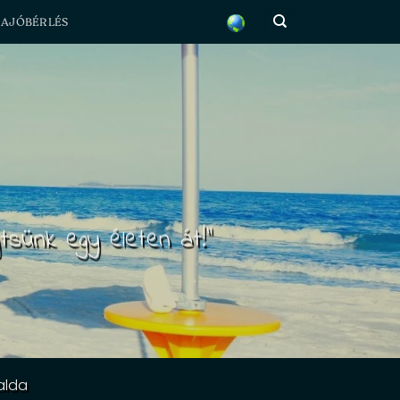
HAJÓBÉRLÉS
tsünk egy életen át!"
alda