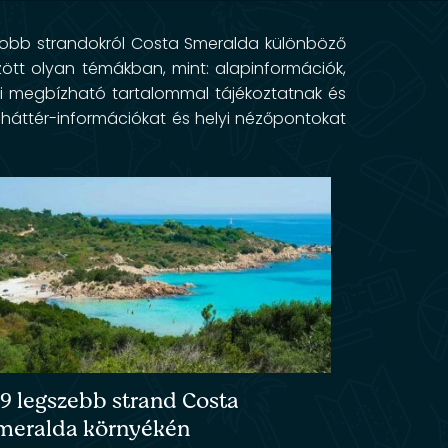
gjobb strandokról Costa Smeralda különböző
ött olyan témákban, mint: alapinformációk,
sai megbízható tartalommal tájékoztatnak és
t, háttér-információkat és helyi nézőpontokat
 9 legszebb strand Costa
meralda környékén