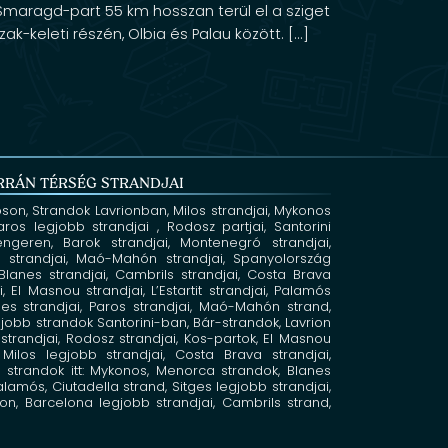
Smaragd-part 55 km hosszan terül el a sziget
zak-keleti részén, Olbia és Palau között. [...]
RRÁN TÉRSÉG STRANDJAI
oson,
Strandok Lavrionban,
Milos
strandjai, Mykonos
Paros legjobb strandjai
, Rodosz
partjai, Santorini
tengeren,
Barok
strandjai, Montenegró
strandjai,
la
strandjai, Maó-Mahón
strandjai, Spanyolország
, Blanes
strandjai, Cambrils
strandjai, Costa Brava
ai, El Masnou
strandjai, L’Estartit
strandjai, Palamós
tges
strandjai, Paros strandjai,
Maó-Mahón strand,
jobb strandok Santorini-ban,
Bár-strandok,
Lavrion
strandjai,
Rodosz strandjai,
Kos-partok,
El Masnou
,
Milos legjobb strandjai,
Costa Brava strandjai,
 strandok itt: Mykonos,
Menorca strandok,
Blanes
Palamós,
Ciutadella strand,
Sitges legjobb strandjai,
on, Barcelona legjobb strandjai,
Cambrils strand,