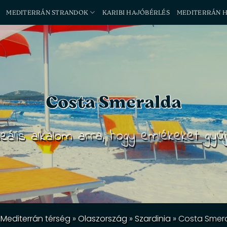
MEDITERRÁN STRANDOK
KARIBI HAJÓBÉRLÉS
MEDITERRÁN 
Costa Smeralda
deális alkalom arra, hogy emlékeket gyűj
»
Mediterrán térség
»
Olaszország
»
Szardinia
»
Costa Smer