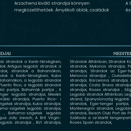
Arzachena kiváló strandjai könnyen
A 
megközelíthetőek. Árnyékolt öblök, családok
és
számára alkalmas fürdőzőhelyek jellemzik, ahol
olyan vízi [...]
NDJAI
MEDITE
bb strandok a Karib-térségben,
Strandok Athénban,
Strandok K
dok Antigua
legjobb strandok a
strandok, Mykonos
strandjai, 
andok,
strandok a Bahamákon,
strandjai,
Strandok az Égei-
ndok a Karib-térségben,
Kuba
Menorca strandjai ,
Ciutadel
 Bahamákon,
a legjobb strandok
strandjai, Barcelona
strandjai
Puerto Rico,
a legjobb strandok
strandjai, Costa Brava
strandj
kó partjai,
Bahamák partjai , A
strandjai, Roses strandjai ,
Si
tenger
legjobb strandjai, Mexikó
Legjobb strandok Athénban,
Leg
erűbb strandjai, Puerto Rico-
i
strand,
Spanyolország legjobb 
szigetek strandjai,
Kuba
strandjai,
strandok,
Égei-tenger partjai
ma-szigetek legjobb strandjai,
Montenegrói strandok,
Legjobb
ok ,
Bahama-szigetek legjobb
strandok,
Beach Club Port de 
igua Jolly beach,
A Brit Virgin-
Szálloda a Le’startit
tengerpart
egjobb strandjai
, BVI
strandjai,
Roses Spain strandok,